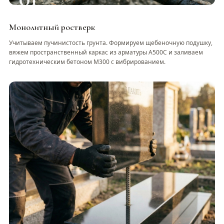
Монолитный ростверк
Учитываем пучинистость грунта. Формируем щебеночную подушку,
вяжем пространственный каркас из арматуры А500С и заливаем
гидротехническим бетоном М300 с вибрированием.