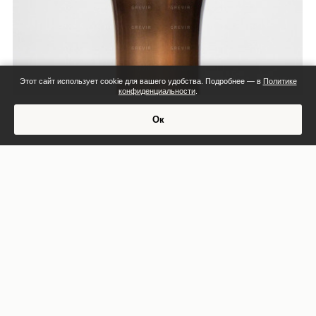
Этот сайт использует cookie для вашего удобства. Подробнее — в
Политике
конфиденциальности
.
Смета:
Ок
Обсудить проект
Индивидуальная смета
СМОТРЕТЬ ПРОЕКТ
Ваза высокая бронзового цвета VAL037