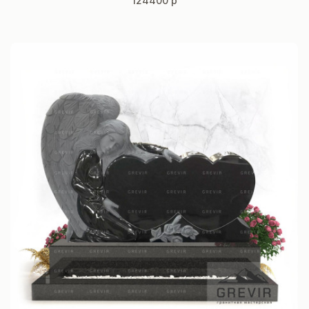
124400 р