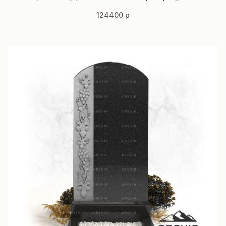
124400 р