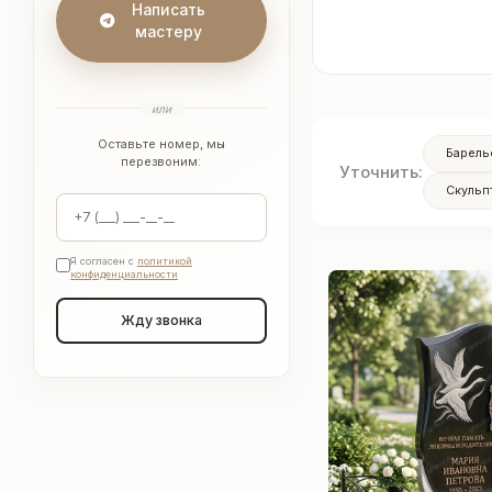
Написать
мастеру
или
Оставьте номер, мы
Барель
перезвоним:
Уточнить:
Скульп
Я согласен с
политикой
конфиденциальности
Жду звонка