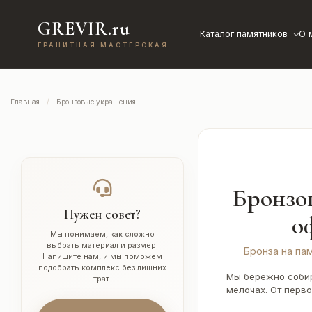
GREVIR.ru
Каталог памятников
О 
ГРАНИТНАЯ МАСТЕРСКАЯ
Главная
Бронзовые украшения
Бронзо
Нужен совет?
о
Мы понимаем, как сложно
выбрать материал и размер.
Бронза на па
Напишите нам, и мы поможем
подобрать комплекс без лишних
Мы бережно собир
трат.
мелочах. От перво