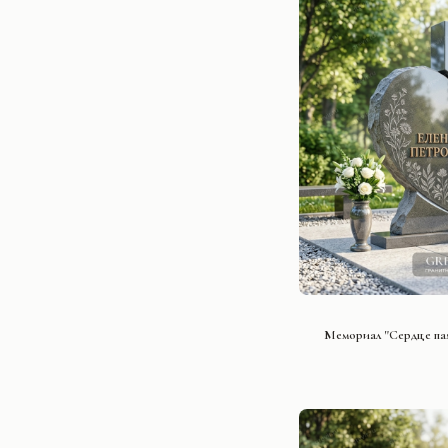
СМОТРЕ
Мемориал "Сердце па