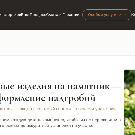
мастерской
Блог
Процесс
Смета и Гарантии
Особые услуги
К
вые изделия на памятник —
формление надгробий
мятник — акцент, который говорит о вкусе и уважении.
аем каждую деталь комплекса, чтобы вы не переживали о
го эскиза до аккуратной установки на участке.