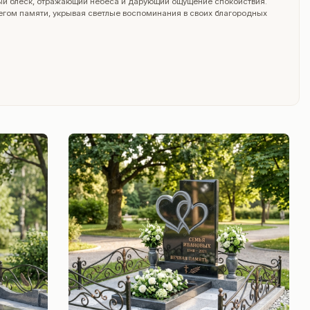
вый блеск, отражающий небеса и дарующий ощущение спокойствия.
егом памяти, укрывая светлые воспоминания в своих благородных