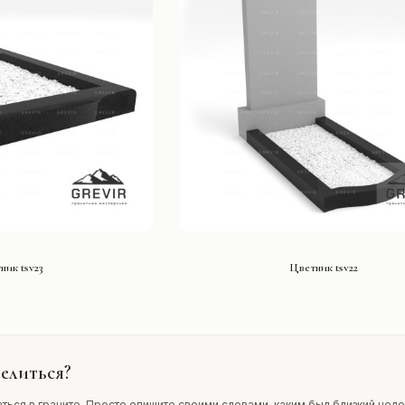
ТЬ ПРОЕКТ
СМОТРЕТЬ ПРОЕКТ
ник tsv23
Цветник tsv22
елиться?
ться в граните. Просто опишите своими словами, каким был близкий чело