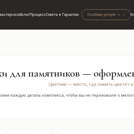
мастерской
Блог
Процесс
Смета и Гарантии
Особые услуги
К
и для памятников — оформлен
Цветник — место, где память цветёт и
аем каждую деталь комплекса, чтобы вы не переживали о мелочах