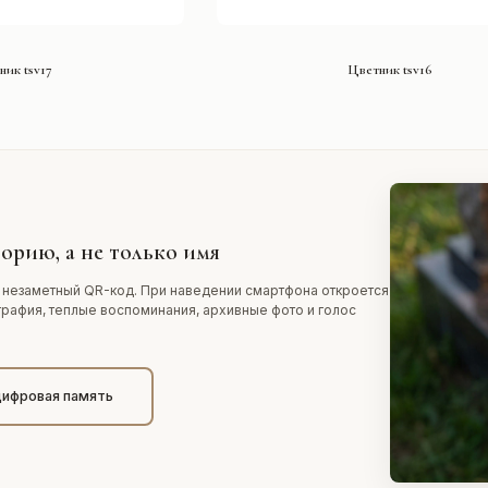
ТЬ ПРОЕКТ
СМОТРЕТЬ ПРОЕКТ
ник tsv17
Цветник tsv16
орию, а не только имя
 незаметный QR-код. При наведении смартфона откроется
графия, теплые воспоминания, архивные фото и голос
цифровая память