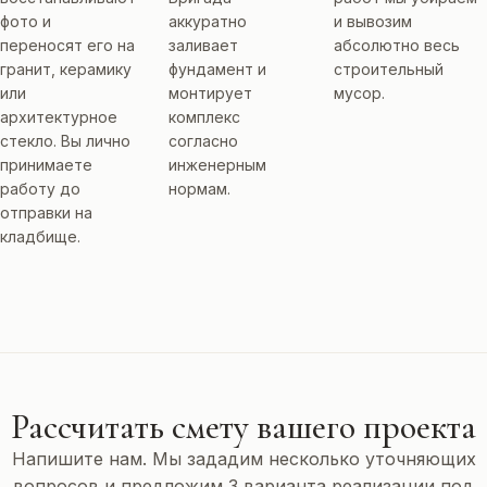
фото и
аккуратно
и вывозим
переносят его на
заливает
абсолютно весь
гранит, керамику
фундамент и
строительный
или
монтирует
мусор.
архитектурное
комплекс
стекло. Вы лично
согласно
принимаете
инженерным
работу до
нормам.
отправки на
кладбище.
Рассчитать смету вашего проекта
Напишите нам. Мы зададим несколько уточняющих
вопросов и предложим 3 варианта реализации под