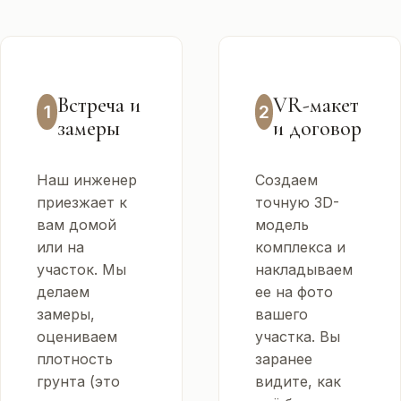
Встреча и
VR-макет
1
2
замеры
и договор
Наш инженер
Создаем
приезжает к
точную 3D-
вам домой
модель
или на
комплекса и
участок. Мы
накладываем
делаем
ее на фото
замеры,
вашего
оцениваем
участка. Вы
плотность
заранее
грунта (это
видите, как