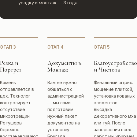
усадку и монтаж — 3 года.
ЭТАП 3
ЭТАП 4
ЭТАП 5
Резка и
Документы и
Благоустройство
Портрет
Монтаж
и Чистота
Камень
Вам не нужно
Финальный штрих:
отправляется в
общаться с
мощение плиткой,
цех. Технолог
администрацией
установка кованых
контролирует
— мы сами
элементов,
отсутствие
подготовим
высадка
микротрещин.
нужный пакет
декоративного мха
Ретушеры
документов на
или туй. После
бережно
установку.
завершения всех
восстанавливают
Бригада
работ мы убираем