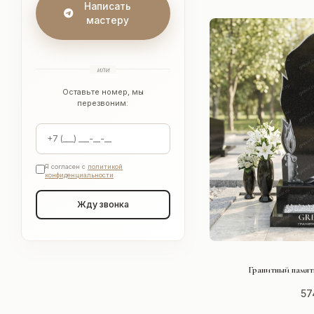
Написать
мастеру
или
Оставьте номер, мы
перезвоним:
Я согласен с
политикой
конфиденциальности
Жду звонка
СМОТРЕ
Гранитный памятн
57