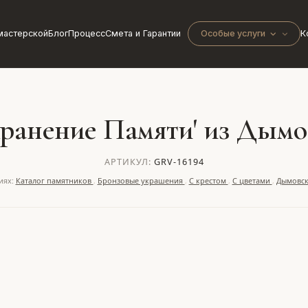
мастерской
Блог
Процесс
Смета и Гарантии
Особые услуги
К
ранение Памяти' из Дымо
АРТИКУЛ:
GRV-16194
иях:
Каталог памятников
,
Бронзовые украшения
,
С крестом
,
С цветами
,
Дымовск