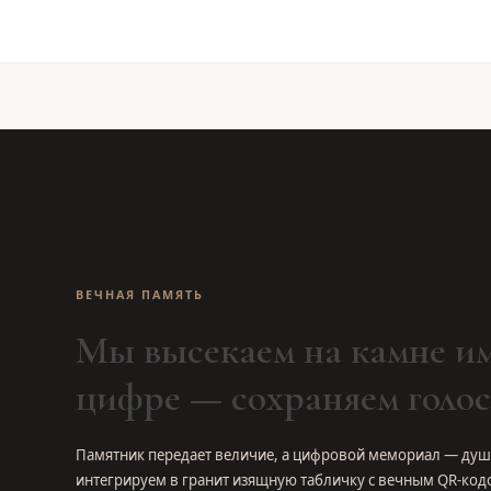
ВЕЧНАЯ ПАМЯТЬ
Мы высекаем на камне им
цифре — сохраняем голос
Памятник передает величие, а цифровой мемориал — душ
интегрируем в гранит изящную табличку с вечным QR-код