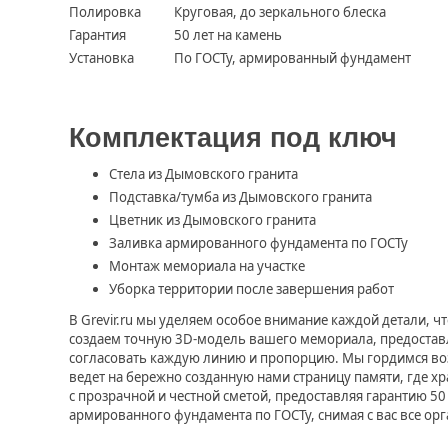
Полировка
Круговая, до зеркального блеска
Гарантия
50 лет на камень
Установка
По ГОСТу, армированный фундамент
Комплектация под ключ
Стела из Дымовского гранита
Подставка/тумба из Дымовского гранита
Цветник из Дымовского гранита
Заливка армированного фундамента по ГОСТу
Монтаж мемориала на участке
Уборка территории после завершения работ
В Grevir.ru мы уделяем особое внимание каждой детали, 
создаем точную 3D-модель вашего мемориала, предостав
согласовать каждую линию и пропорцию. Мы гордимся во
ведет на бережно созданную нами страницу памяти, где х
с прозрачной и честной сметой, предоставляя гарантию 50
армированного фундамента по ГОСТу, снимая с вас все ор