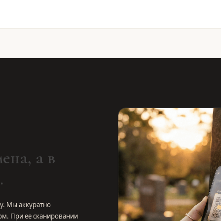
ена, а в
.
у. Мы аккуратно
ом. При ее сканировании