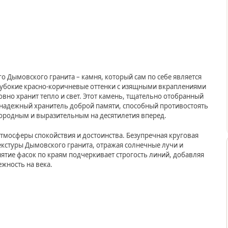
 Дымовского гранита – камня, который сам по себе является
лубокие красно-коричневые оттенки с изящными вкраплениями
вно хранит тепло и свет. Этот камень, тщательно отобранный
 надежный хранитель доброй памяти, способный противостоять
ородным и выразительным на десятилетия вперед.
тмосферы спокойствия и достоинства. Безупречная круговая
екстуры Дымовского гранита, отражая солнечные лучи и
ятие фасок по краям подчеркивает строгость линий, добавляя
жность на века.