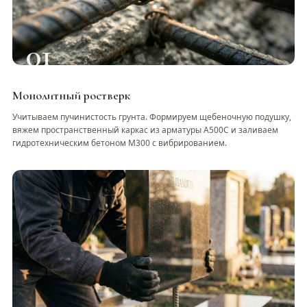
01
Монолитный ростверк
Учитываем пучинистость грунта. Формируем щебеночную подушку,
вяжем пространственный каркас из арматуры А500С и заливаем
гидротехническим бетоном М300 с вибрированием.