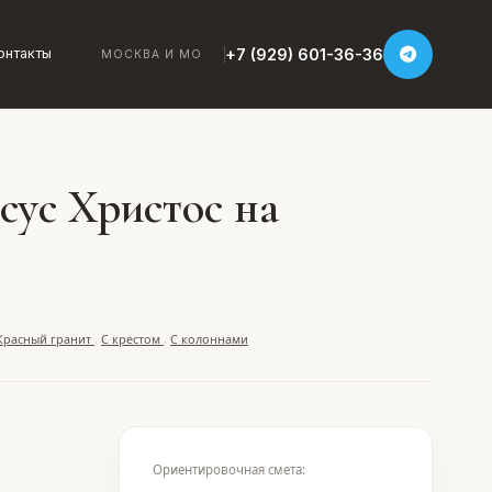
+7 (929) 601-36-36
онтакты
МОСКВА И МО
сус Христос на
Красный гранит
,
С крестом
,
С колоннами
Ориентировочная смета: