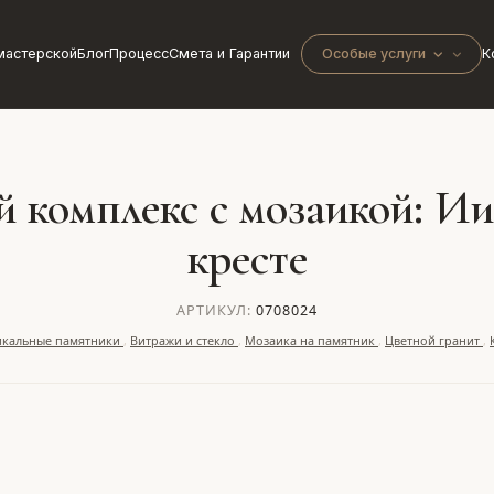
мастерской
Блог
Процесс
Смета и Гарантии
Особые услуги
К
комплекс с мозаикой: Ии
кресте
АРТИКУЛ:
0708024
икальные памятники
,
Витражи и стекло
,
Мозаика на памятник
,
Цветной гранит
,