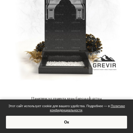
СМОТРЕТЬ ПРОЕКТ
Памятник из гранита храм барельеф gr704
Этот сайт использует cookie для вашего удобства. Подробнее — в
Политике
конфиденциальности
.
Смета:
Ок
Обсудить проект
124 400 р.