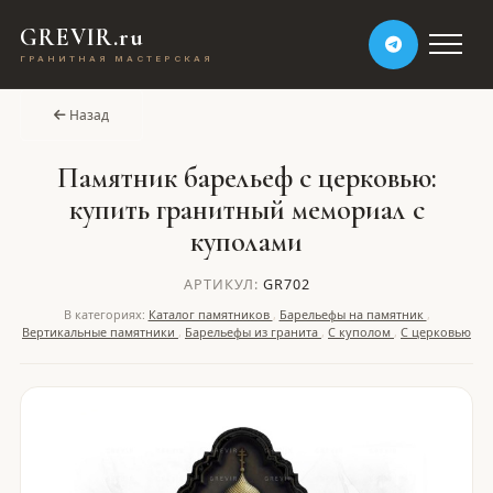
GREVIR.ru
ГРАНИТНАЯ МАСТЕРСКАЯ
Назад
Памятник барельеф с церковью:
купить гранитный мемориал с
куполами
АРТИКУЛ:
GR702
В категориях:
Каталог памятников
,
Барельефы на памятник
,
Вертикальные памятники
,
Барельефы из гранита
,
С куполом
,
С церковью