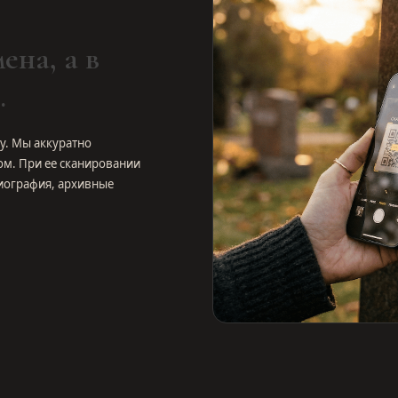
ена, а в
.
у. Мы аккуратно
ом. При ее сканировании
иография, архивные