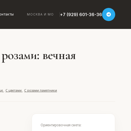
+7 (929) 601-36-36
онтакты
МОСКВА И МО
 розами: вечная
це
,
С цветами
,
С розами памятники
Ориентировочная смета: