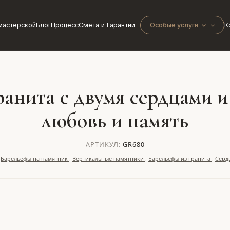
мастерской
Блог
Процесс
Смета и Гарантии
Особые услуги
К
анита с двумя сердцами и
любовь и память
АРТИКУЛ:
GR680
,
Барельефы на памятник
,
Вертикальные памятники
,
Барельефы из гранита
,
Серд