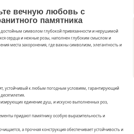
ьте вечную любовь с
анитного памятника
ет достойным символом глубокой привязанности и нерушимой
хся сердца и нежные розы, наполнен глубоким смыслом и
ения места захоронения, где важны символизм, элегантность и
т, устойчивый к любым погодным условиям, гарантирующий
 десятилетия.
лизирующих единение душ, и искусно выполненных роз,
менты придают памятнику особую выразительность и
очищается, а прочная конструкция обеспечивает устойчивость и