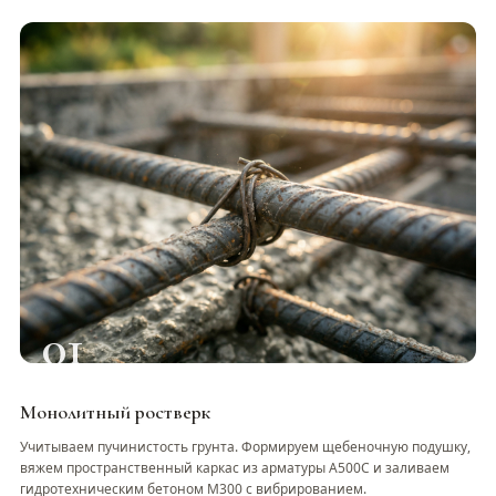
01
Монолитный ростверк
Учитываем пучинистость грунта. Формируем щебеночную подушку,
вяжем пространственный каркас из арматуры А500С и заливаем
гидротехническим бетоном М300 с вибрированием.