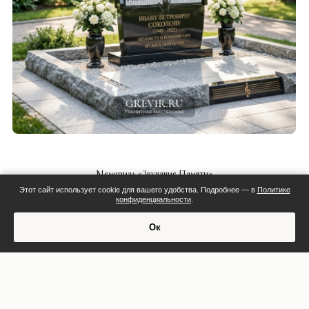
СМОТРЕТЬ ПРОЕКТ
Мемориал «Звучание Памяти»
Этот сайт использует cookie для вашего удобства. Подробнее — в
Политике
конфиденциальности
.
Смета:
Ок
Обсудить проект
Индивидуальная смета