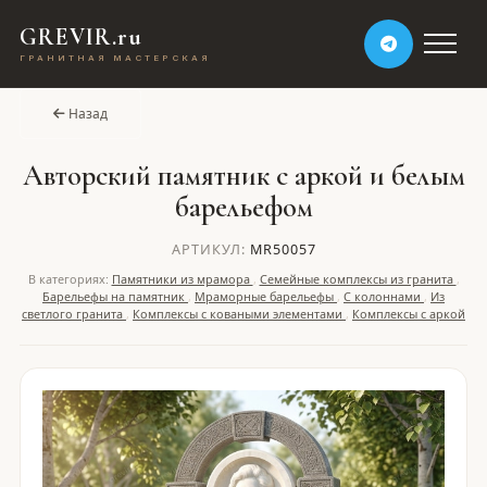
GREVIR.ru
ГРАНИТНАЯ МАСТЕРСКАЯ
Назад
Авторский памятник с аркой и белым
барельефом
АРТИКУЛ:
MR50057
В категориях:
Памятники из мрамора
,
Семейные комплексы из гранита
,
Барельефы на памятник
,
Мраморные барельефы
,
С колоннами
,
Из
светлого гранита
,
Комплексы с коваными элементами
,
Комплексы с аркой