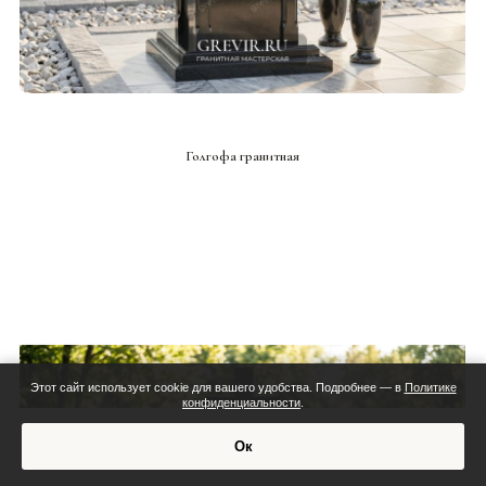
СМОТРЕТЬ ПРОЕКТ
Голгофа гранитная
Этот сайт использует cookie для вашего удобства. Подробнее — в
Политике
конфиденциальности
.
Смета:
Ок
Обсудить проект
Индивидуальная смета