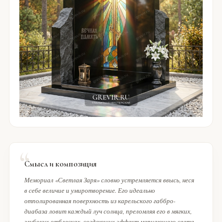
Смысл и композиция
Мемориал «Светлая Заря» словно устремляется ввысь, неся
в себе величие и умиротворение. Его идеально
отполированная поверхность из карельского габбро-
диабаза ловит каждый луч солнца, преломляя его в мягких,
глубоких отблесках, создающих эффект мерцающего света.