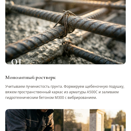
01
Монолитный ростверк
Учитываем пучинистость грунта. Формируем щебеночную подушку,
вяжем пространственный каркас из арматуры А500С и заливаем
гидротехническим бетоном М300 с вибрированием.