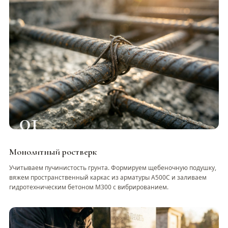
01
Монолитный ростверк
Учитываем пучинистость грунта. Формируем щебеночную подушку,
вяжем пространственный каркас из арматуры А500С и заливаем
гидротехническим бетоном М300 с вибрированием.