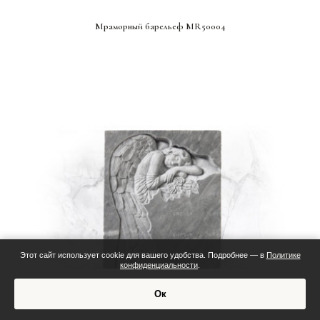
СМОТРЕТЬ ПРОЕКТ
Мраморный барельеф MR50004
Этот сайт использует cookie для вашего удобства. Подробнее — в
Политике
конфиденциальности
.
Смета:
Ок
Обсудить проект
Индивидуальная смета