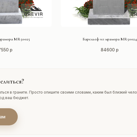
ТЬ ПРОЕКТ
СМОТРЕТЬ ПРОЕКТ
мрамора MR50025
Барельеф из мрамора MR50024
7550 р
84600 р
елиться?
ться в граните. Просто опишите своими словами, каким был близкий чело
под ваш бюджет.
нам