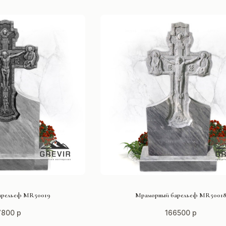
ТЬ ПРОЕКТ
СМОТРЕТЬ ПРОЕКТ
арельеф MR50019
Мраморный барельеф MR5001
7800 р
166500 р