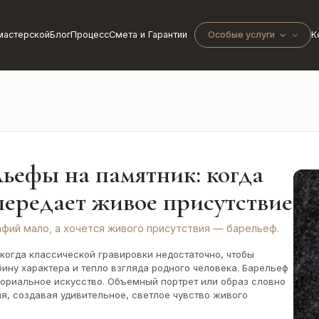
мастерской
Блог
Процесс
Смета и Гарантии
Особые услуги
К
ьефы на памятник: когда
передает живое присутствие
фий мало, а хочется живого присутствия — барельеф.
когда классической гравировки недостаточно, чтобы
ину характера и тепло взгляда родного человека. Барельеф
ориальное искусство. Объемный портрет или образ словно
я, создавая удивительное, светлое чувство живого