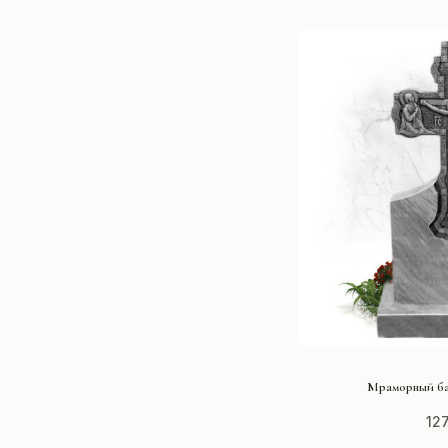
СМОТРЕ
Мраморный б
12