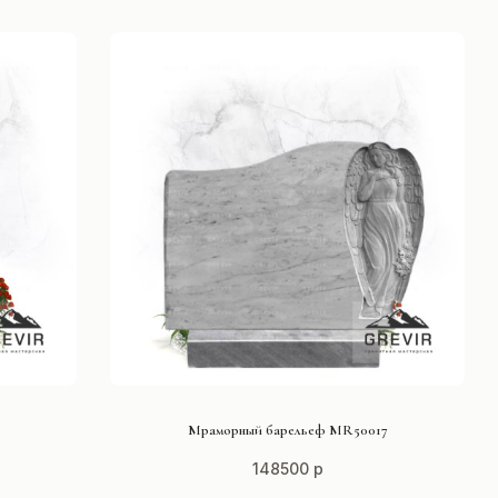
СМОТРЕТЬ ПРОЕКТ
8
Мраморный барельеф MR50017
148500 р