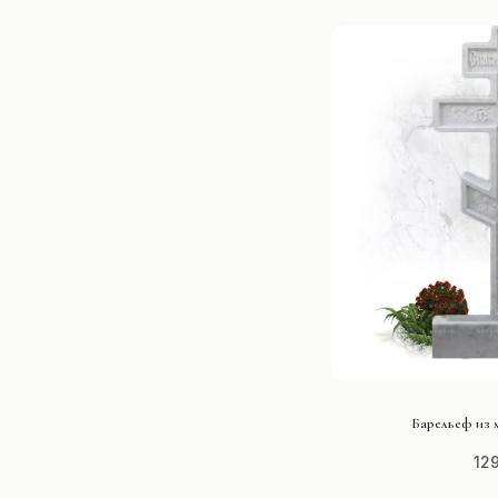
СМОТРЕ
Барельеф из 
12