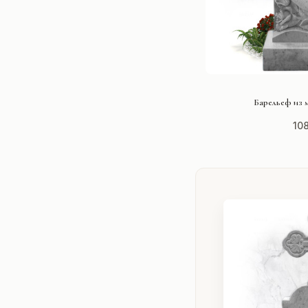
СМОТРЕ
Барельеф из 
10