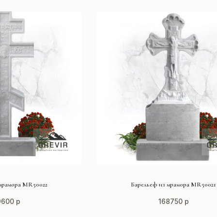
ТЬ ПРОЕКТ
СМОТРЕТЬ ПРОЕКТ
мрамора MR50022
Барельеф из мрамора MR50021
9600 р
168750 р