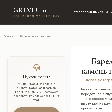
GREVIR.ru
Каталог памятников
О 
ГРАНИТНАЯ МАСТЕРСКАЯ
Главная
Барельефы на памятник
Барел
камень 
Нужен совет?
Когда фотогра
Мы понимаем, как сложно
выбрать материал и размер.
Бывают моменты, 
Напишите нам, и мы поможем
передать всю глуб
подобрать комплекс без лишних
— это особое мем
трат.
выступает из камн
присутствия.